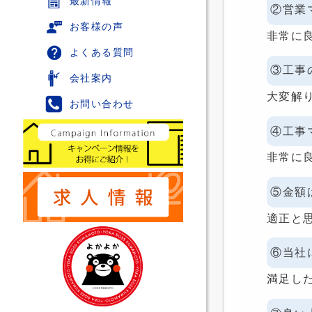
最新情報
②営業
お客様の声
非常に
よくある質問
③工事
会社案内
大変解
お問い合わせ
④工事
非常に
⑤金額
適正と
⑥当社
満足し