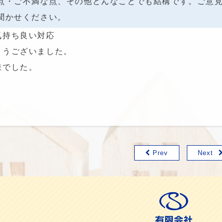
点・ご不満な点、その他どんなことでも結構です。ご意
聞かせください。
気持ち良い対応
とうございました。
様でした。
Prev
Next