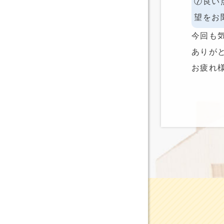
⑦良い
望をお
今回も
ありが
お疲れ