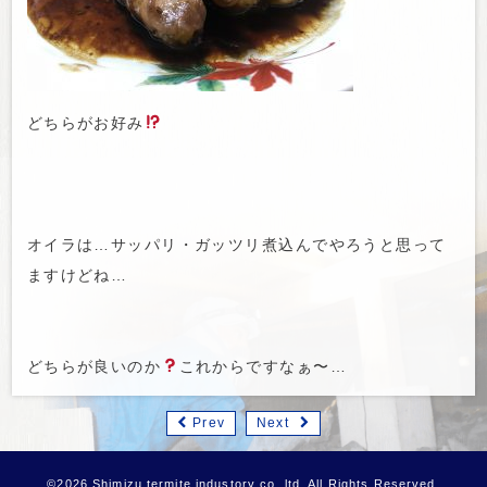
どちらがお好み
オイラは…サッパリ・ガッツリ煮込んでやろうと思って
ますけどね…
どちらが良いのか
これからですなぁ〜…
Prev
Next
©2026 Shimizu termite industory co.,ltd. All Rights Reserved.