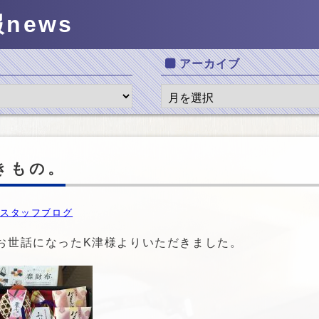
報
news
アーカイブ
きもの。
スタッフブログ
お世話になったK津様よりいただきました。