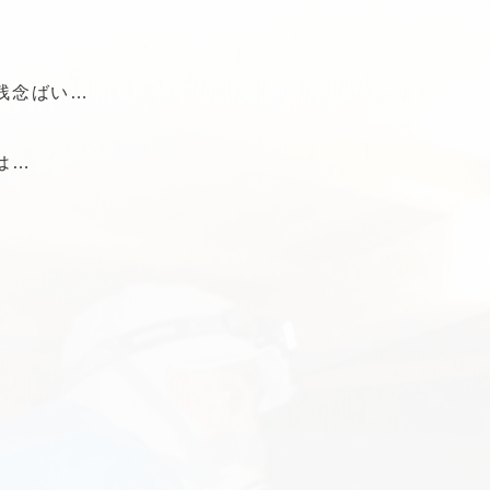
残念ばい…
は…
。
。
。