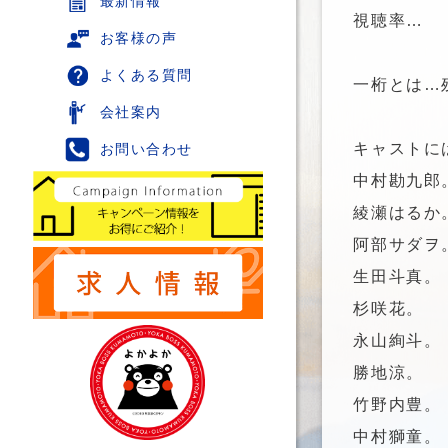
最新情報
視聴率…
お客様の声
よくある質問
一桁とは…
会社案内
キャストに
お問い合わせ
中村勘九郎
綾瀬はるか
阿部サダヲ
生田斗真。
杉咲花。
永山絢斗。
勝地涼。
竹野内豊。
中村獅童。