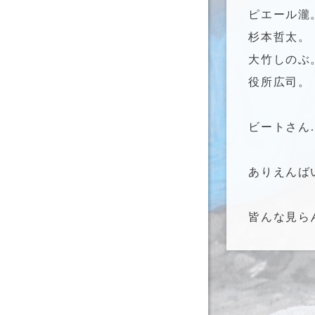
ピエール瀧
杉本哲太。
大竹しのぶ
役所広司。
ビートさん
ありえんば
皆んな見ら