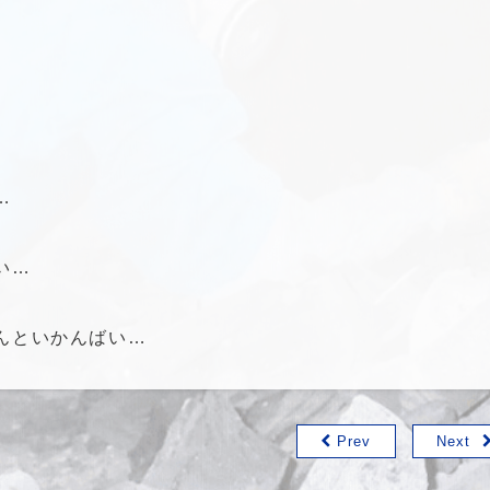
。
。
…
い…
んといかんばい…
Prev
Next