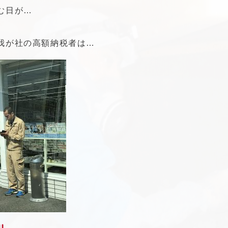
む日が…
我が社の高額納税者は…