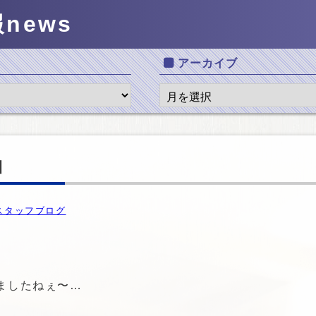
報
news
アーカイブ
日
スタッフブログ
ましたねぇ〜…