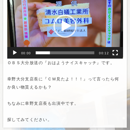
画
プ
レ
ー
ヤ
ー
00:00
00:12
ＯＢＳ大分放送の『おはようナイスキャッチ』です。
幸野大分支店長に『ＣＭ見たよ！！！』って言ったら何
か良い物貰えるかも？
ちなみに幸野支店長も出演中です。
探してみてください。